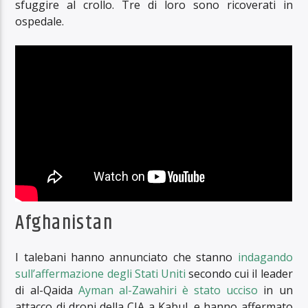
sfuggire al crollo. Tre di loro sono ricoverati in
ospedale.
Afghanistan
I talebani hanno annunciato che stanno
indagando
sull’affermazione degli Stati Uniti
secondo cui il leader
di al-Qaida
Ayman al-Zawahiri è stato ucciso
in un
attacco di droni della CIA a Kabul, e hanno affermato