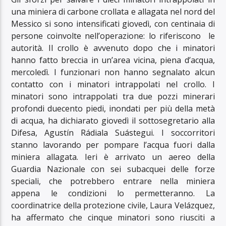
una miniera di carbone crollata e allagata nel nord del
Messico si sono intensificati giovedì, con centinaia di
persone coinvolte nell’operazione: lo riferiscono le
autorità. Il crollo è avvenuto dopo che i minatori
hanno fatto breccia in un’area vicina, piena d’acqua,
mercoledì. I funzionari non hanno segnalato alcun
contatto con i minatori intrappolati nel crollo. I
minatori sono intrappolati tra due pozzi minerari
profondi duecento piedi, inondati per più della metà
di acqua, ha dichiarato giovedì il sottosegretario alla
Difesa, Agustín Rádiala Suástegui. I soccorritori
stanno lavorando per pompare l’acqua fuori dalla
miniera allagata. Ieri è arrivato un aereo della
Guardia Nazionale con sei subacquei delle forze
speciali, che potrebbero entrare nella miniera
appena le condizioni lo permetteranno. La
coordinatrice della protezione civile, Laura Velázquez,
ha affermato che cinque minatori sono riusciti a