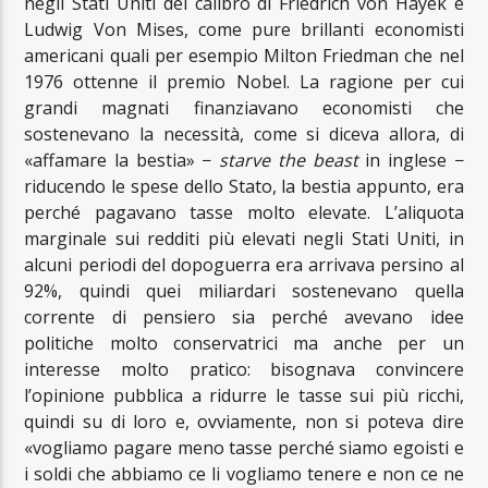
negli Stati Uniti del calibro di Friedrich von Hayek e
Ludwig Von Mises, come pure brillanti economisti
americani quali per esempio Milton Friedman che nel
1976 ottenne il premio Nobel. La ragione per cui
grandi magnati finanziavano economisti che
sostenevano la necessità, come si diceva allora, di
«affamare la bestia» −
starve the beast
in inglese −
riducendo le spese dello Stato, la bestia appunto, era
perché pagavano tasse molto elevate. L’aliquota
marginale sui redditi più elevati negli Stati Uniti, in
alcuni periodi del dopoguerra era arrivava persino al
92%, quindi quei miliardari sostenevano quella
corrente di pensiero sia perché avevano idee
politiche molto conservatrici ma anche per un
interesse molto pratico: bisognava convincere
l’opinione pubblica a ridurre le tasse sui più ricchi,
quindi su di loro e, ovviamente, non si poteva dire
«vogliamo pagare meno tasse perché siamo egoisti e
i soldi che abbiamo ce li vogliamo tenere e non ce ne