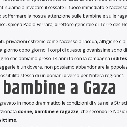
tinuiamo a invocare il cessate il fuoco immediato e l’accesso
o soffermare la nostra attenzione sulle bambine e sulle rag
o”, spiega Paolo Ferrara, direttore generale di Terre des
i, privazioni estreme come l’accesso all’acqua, all’igiene e al
a giorno dopo giorno. I corpi di queste giovanissime sono di
mpegno che abbiamo preso 14 anni fa con la campagna
indife
teggerle è un dovere, non possiamo abbandonare la popolaz
sibilità stessa di un domani diverso per l’intera regione”.
 bambine a Gaza
ggravato in modo drammatico le condizioni di vita nella Strisci
rzionata
donne, bambine e ragazze
, che secondo le Nazio
 vittime.