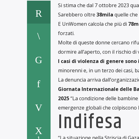
Si stima che dal 7 ottobre 2023 qu
Sarebbero oltre
38mila
quelle che 
E UnWomen calcola che più di
78m
forzati.
Molte di queste donne cercano rifu
dormire all’aperto, con il rischio di 
I casi di violenza di genere son
minorenni e, in un terzo dei casi, b
La denuncia arriva dall’organizza
Giornata Internazionale delle B
2025
“La condizione delle bambine e
emergenze globali che colpiscono l
Indifesa
“La situazione nella Striscia di Gaz
1