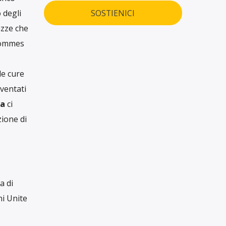
SOSTIENICI
 degli
azze che
 Hommes
le cure
ventati
sa
ci
ione di
a di
ni Unite