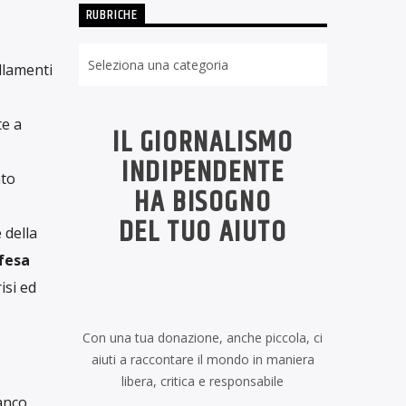
RUBRICHE
Rubriche
llamenti
te a
IL GIORNALISMO
INDIPENDENTE
ato
HA BISOGNO
DEL TUO AIUTO
 della
ifesa
isi ed
Con una tua donazione, anche piccola, ci
aiuti a raccontare il mondo in maniera
libera, critica e responsabile
ianco