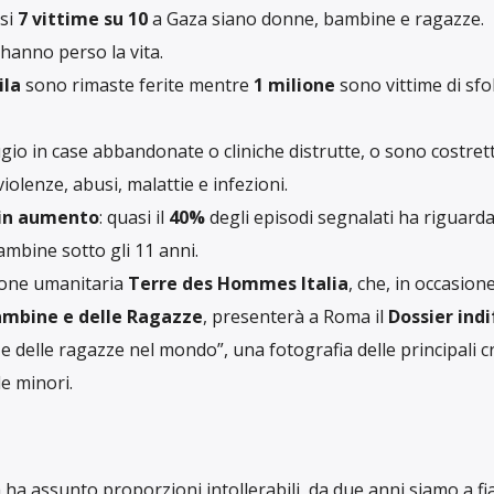
asi
7 vittime su 10
a Gaza siano donne, bambine e ragazze.
hanno perso la vita.
ila
sono rimaste ferite mentre
1 milione
sono vittime di sfo
gio in case abbandonate o cliniche distrutte, o sono costret
violenze, abusi, malattie e infezioni.
o in aumento
: quasi il
40%
degli episodi segnalati ha riguard
ambine sotto gli 11 anni.
zione umanitaria
Terre des Hommes Italia
, che, in occasione
ambine e delle Ragazze
, presenterà a Roma il
Dossier ind
 delle ragazze nel mondo”, una fotografia delle principali cr
e minori.
a ha assunto proporzioni intollerabili, da due anni siamo a f