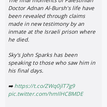
The final moments of Palestinian
Doctor Adnan Al-Bursh's life have
been revealed through claims
made in new testimony by an
inmate at the Israeli prison where
he died.
Sky’s John Sparks has been
speaking to those who saw him in
his final days.
➡️
https://t.co/ZWq0jlT7g9
pic.twitter.com/hmIlHCBMDE