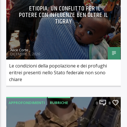
ETIOPIA: UN CONFLITTO PER IL
POTERE CON INFLUENZE BEN OLTRE IL
TIGRAY
Alice Corte
DICEMBRE 5, 2020
Le condizioni della popolazione e dei profughi
eritrei presenti nello Stato federale non sono
chiare
APPROFONDIMENTI
RUBRICHE
0
8