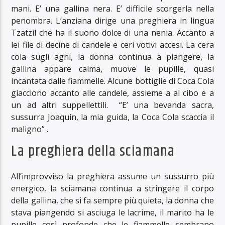
mani. E’ una gallina nera. E’ difficile scorgerla nella
penombra. L’anziana dirige una preghiera in lingua
Tzatzil che ha il suono dolce di una nenia. Accanto a
lei file di decine di candele e ceri votivi accesi. La cera
cola sugli aghi, la donna continua a piangere, la
gallina appare calma, muove le pupille, quasi
incantata dalle fiammelle. Alcune bottiglie di Coca Cola
giacciono accanto alle candele, assieme a al cibo e a
un ad altri suppellettili. “E’ una bevanda sacra,
sussurra Joaquin, la mia guida, la Coca Cola scaccia il
maligno” .
La preghiera della sciamana
All’improvviso la preghiera assume un sussurro più
energico, la sciamana continua a stringere il corpo
della gallina, che si fa sempre più quieta, la donna che
stava piangendo si asciuga le lacrime, il marito ha le
pupille così profonde che le fiammelle sembrano