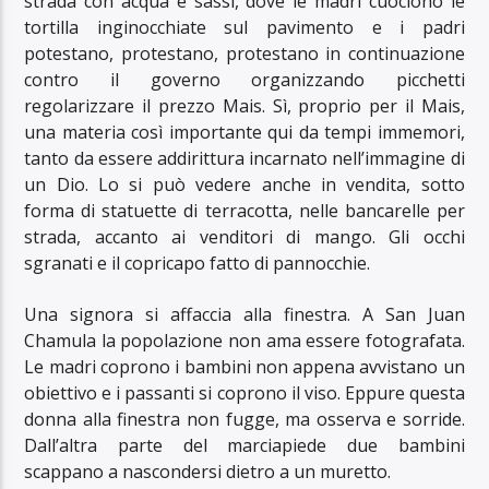
strada con acqua e sassi, dove le madri cuociono le
tortilla inginocchiate sul pavimento e i padri
potestano, protestano, protestano in continuazione
contro il governo organizzando picchetti
regolarizzare il prezzo Mais. Sì, proprio per il Mais,
una materia così importante qui da tempi immemori,
tanto da essere addirittura incarnato nell’immagine di
un Dio. Lo si può vedere anche in vendita, sotto
forma di statuette di terracotta, nelle bancarelle per
strada, accanto ai venditori di mango. Gli occhi
sgranati e il copricapo fatto di pannocchie.
Una signora si affaccia alla finestra. A San Juan
Chamula la popolazione non ama essere fotografata.
Le madri coprono i bambini non appena avvistano un
obiettivo e i passanti si coprono il viso. Eppure questa
donna alla finestra non fugge, ma osserva e sorride.
Dall’altra parte del marciapiede due bambini
scappano a nascondersi dietro a un muretto.