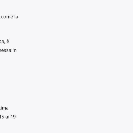
RUBRICHE
a un
ato è più
Rubriche
).
IL GIORNALISMO