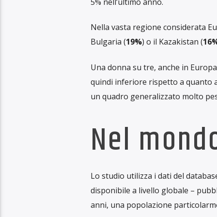
Quasi un quarto delle donne nel mo
partner intimo prima di compiere
2
basso: accade a
una giovane donn
È quanto emerge da un nuovo studi