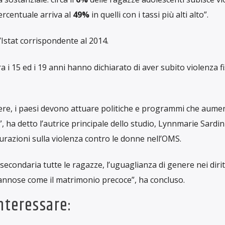
seriamente la violenza da parte del partner come un problema
rischio di depressione, disturbi d’ansia, infezioni trasmesse
esiderate più avanti nella vita.
 esempio il
17%
delle donne tra i 15 e i 19 anni è stato vittima
’anno precedente lo studio.
esse insieme (da 15 a 49 anni), si tratta del
22%
delle donne, 
ropa dall’OMS, il Belgio se la cava quindi meno bene di paes