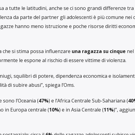
Lancet Child & Salute dell’adolescente. I ricercatori e le ricer
di
161 paesi
.
tro sia vittima di violenza prima di compiere 20 anni. In un
’ultimo anno.
considerazione la violenza psicologica, che ogni paese defin
 intimo inizia molto presto per milioni di giovani donne in 
partimento dell’OMS dedicato alla salute sessuale,
Pascale Al