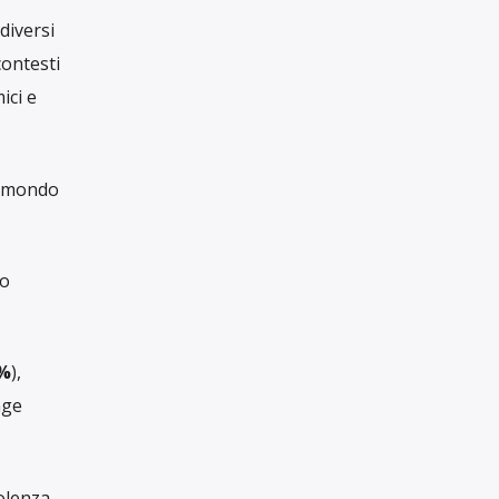
INDIPENDENTE
HA BISOGNO
DEL TUO AIUTO
catrici
Con una tua donazione, anche piccola, ci
 caso su
aiuti a raccontare il mondo in maniera
libera, critica e responsabile
isce in
SOSTIENICI
tutto il
lotey
.