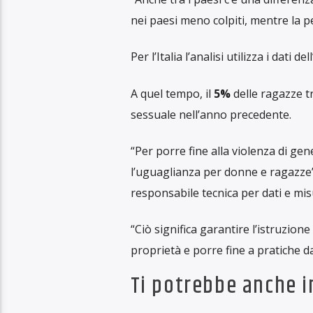
I paesi, dice, devono considerare 
salute pubblica.
Questo tipo di violenza aumenta il 
sessualmente (IST) o gravidanze ind
In Europa
Lo studio mostra che in Belgio per
violenza domestica, di cui il
7%
nell
Considerando tutte le fasce d’età m
5% nell’ultimo anno.
Nella vasta regione considerata Eu