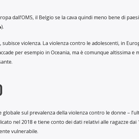
ndo sono vittime di violenza, fisica o sessuale, commessa d
0 anni.
È il
24%, circa 19 milioni di ragazze.
In Europa il d
a su 10
.
o condotto dall’Organizzazione Mondiale della Sanità (OMS