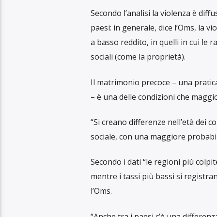
La ricerca
La ricerca è stata pubblicata su The 
dell’OMS hanno confrontato i dati 
Sembra che quasi una donna su quat
sei gli eventi si sono verificati nell
Nel confronto non è stata presa in 
modo diverso.
“La violenza commessa da un partner
mondo”, spiega la direttrice del Di