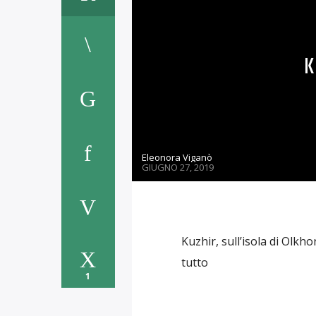
K
Eleonora Viganò
GIUGNO 27, 2019
Kuzhir, sull’isola di Olkh
tutto
1