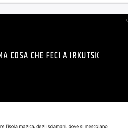
MA COSA CHE FECI A IRKUTSK
re l’isola magica, degli sciamani, dove si mescolano