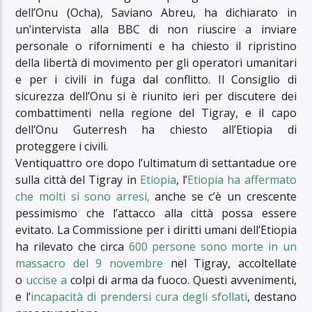
dell’Onu (Ocha), Saviano Abreu, ha dichiarato in
un’intervista alla BBC di non riuscire a inviare
personale o rifornimenti e ha chiesto il ripristino
della libertà di movimento per gli operatori umanitari
e per i civili in fuga dal conflitto. Il Consiglio di
sicurezza dell’Onu si è riunito ieri per discutere dei
combattimenti nella regione del Tigray, e il capo
dell’Onu Guterresh ha chiesto all’Etiopia di
proteggere i civili.
Ventiquattro ore dopo l’ultimatum di settantadue ore
sulla città del Tigray in
Etiopia
, l’
Etiopia ha affermato
che molti si sono arresi,
anche se c’è un crescente
pessimismo che l’attacco alla città possa essere
evitato. La Commissione per i diritti umani dell’Etiopia
ha rilevato che circa
600 persone sono morte in un
massacro del 9 novembre
nel Tigray, accoltellate
o
uccise a
colpi di arma da fuoco. Questi avvenimenti,
e l’
incapacità di prendersi cura degli sfollati
, destano