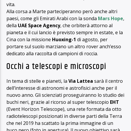
vita.
Alla corsa a Marte parteciperanno però anche altri
paesi, come gli Emirati Arabi con la sonda
Mars Hope
,
della
UAE Space Agency
, che orbiterà attorno al
pianeta e il cui lancio è previsto sempre in estate, e la
Cina con la missione
Huoxing-1
di agosto, per
portare sul suolo marziano un altro rover anch’esso
dedicato alla raccolta di campioni di roccia.
Occhi a telescopi e microscopi
In tema di stelle e pianeti, la
Via Lattea
sarà il centro
dell’interesse di astronomi e astrofisici anche per il
nuovo anno. Gli scienziati proseguiranno lo studio dei
buchi neri, grazie al ricorso al super telescopio
EHT
(Event Horizon Telescope), una rete formata da otto
radiotelescopi posizionati in diverse parti della Terra
che nel 2019 ha scattato la prima immagine di un
buco nero (foto in apertura). Il nuovo obiettivo sarà