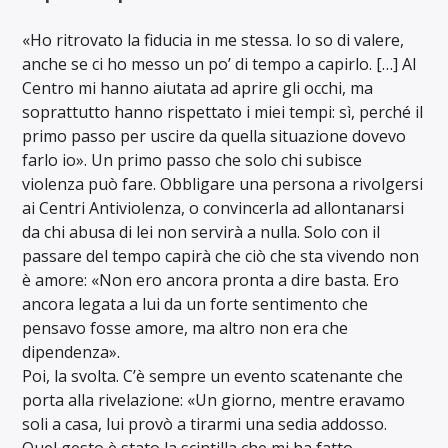
«Ho ritrovato la fiducia in me stessa. Io so di valere,
anche se ci ho messo un po’ di tempo a capirlo. […] Al
Centro mi hanno aiutata ad aprire gli occhi, ma
soprattutto hanno rispettato i miei tempi: sì, perché il
primo passo per uscire da quella situazione dovevo
farlo io».
Un primo passo che solo chi subisce
violenza può fare. Obbligare una persona a rivolgersi
ai Centri Antiviolenza, o convincerla ad allontanarsi
da chi abusa di lei non servirà a nulla. Solo con il
passare del tempo capirà che ciò che sta vivendo non
è amore: «Non ero ancora pronta a dire basta. Ero
ancora legata a lui da un forte sentimento che
pensavo fosse amore, ma altro non era che
dipendenza».
Poi, la svolta. C’è sempre un evento scatenante che
porta alla rivelazione: «Un giorno, mentre eravamo
soli a casa, lui provò a tirarmi una sedia addosso.