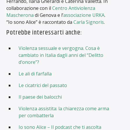
Ferrando, Ilaria Gherardi e Caterina Valletta. In
collaborazione con il
Centro Antiviolenza
Mascherona
di Genova e l’
associazione URKA
.
“Io sono Alice” è raccontato da
Carla Signoris
.
Potrebbe interessarti anche:
Violenza sessuale e vergogna. Cosa è
cambiato in Italia dagli anni del “Delitto
d’onore”?
Le ali di farfalla
Le cicatrici del passato
Il paese dei balocchi
Violenza assistita: la chiarezza come arma
per combatterla
Io sono Alice – Il podcast che ti ascolta