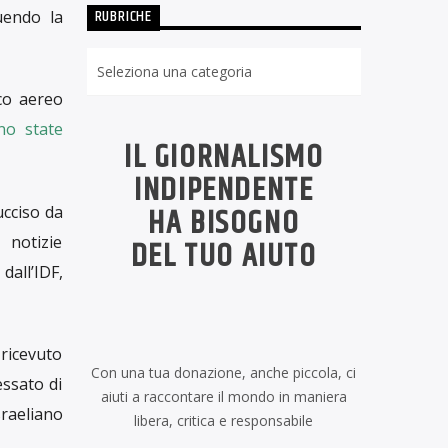
RUBRICHE
uendo la
Rubriche
cco aereo
no state
IL GIORNALISMO
INDIPENDENTE
HA BISOGNO
ucciso da
 notizie
DEL TUO AIUTO
dall’IDF,
ricevuto
Con una tua donazione, anche piccola, ci
essato di
aiuti a raccontare il mondo in maniera
raeliano
libera, critica e responsabile