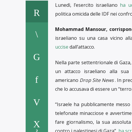
Lunedì, l’esercito israeliano
ha uc
politica omicida delle IDF nei confro
Mohammad Mansour, corrispond
israeliano su una casa vicino al
uccise
dall’attacco.
Nella parte settentrionale di Gaza
un attacco israeliano alla sua
americano
Drop Site News
. In pre
che lo accusava di essere un “terro
“Israele ha pubblicamente messo 
telefonate minacciose e avvertimen
fare giornalismo, la sua assoluta
contro i palestinesi di Gaza”,
ha scr
2