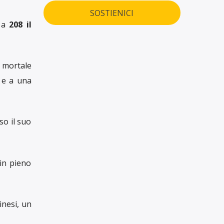
SOSTIENICI
 a
208 il
 mortale
e e a una
so il suo
 in pieno
inesi, un