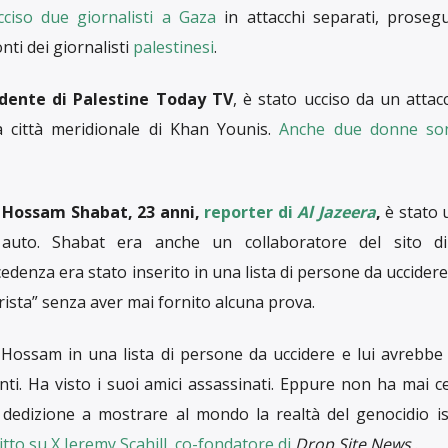
ciso due giornalisti a Gaza
in attacchi separati, proseg
nti dei giornalisti
palestinesi
.
ente di Palestine Today TV
, è stato ucciso da un atta
la città meridionale di Khan Younis.
Anche due donne so
,
Hossam Shabat, 23 anni,
reporter di
Al Jazeera
,
è stato 
 auto. Shabat era anche un collaboratore del sito di
cedenza era stato inserito in una lista di persone da uccidere 
rista” senza aver mai fornito alcuna prova.
Hossam in una lista di persone da uccidere e lui avrebbe 
ti. Ha visto i suoi amici assassinati. Eppure non ha mai c
 dedizione a mostrare al mondo la realtà del genocidio is
itto su X Jeremy Scahill, co-fondatore di
Drop Site News
.