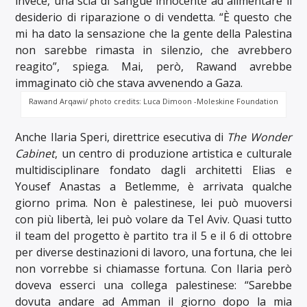
invece, una scia di sangue innocente ad alimentare il
desiderio di riparazione o di vendetta. “È questo che
mi ha dato la sensazione che la gente della Palestina
non sarebbe rimasta in silenzio, che avrebbero
reagito”, spiega. Mai, però, Rawand avrebbe
immaginato ciò che stava avvenendo a Gaza.
Rawand Arqawi/ photo credits: Luca Dimoon -Moleskine Foundation
Anche Ilaria Speri, direttrice esecutiva di
The Wonder
Cabinet
, un centro di produzione artistica e culturale
multidisciplinare fondato dagli architetti Elias e
Yousef Anastas a Betlemme, è arrivata qualche
giorno prima. Non è palestinese, lei può muoversi
con più libertà, lei può volare da Tel Aviv. Quasi tutto
il team del progetto è partito tra il 5 e il 6 di ottobre
per diverse destinazioni di lavoro, una fortuna, che lei
non vorrebbe si chiamasse fortuna. Con Ilaria però
doveva esserci una collega palestinese: “Sarebbe
dovuta andare ad Amman il giorno dopo la mia