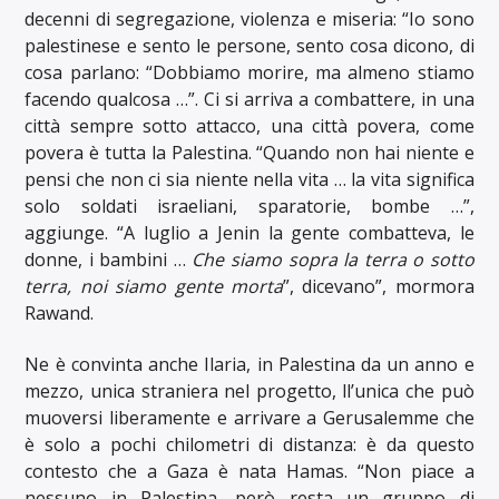
decenni di segregazione, violenza e miseria: “Io sono
palestinese e sento le persone, sento cosa dicono, di
cosa parlano: “Dobbiamo morire, ma almeno stiamo
facendo qualcosa …”. Ci si arriva a combattere, in una
città sempre sotto attacco, una città povera, come
povera è tutta la Palestina. “Quando non hai niente e
pensi che non ci sia niente nella vita … la vita significa
solo soldati israeliani, sparatorie, bombe …”,
aggiunge. “A luglio a Jenin la gente combatteva, le
donne, i bambini …
Che siamo sopra la terra o sotto
terra, noi siamo gente morta
”, dicevano”, mormora
Rawand.
Ne è convinta anche Ilaria, in Palestina da un anno e
mezzo, unica straniera nel progetto, ll’unica che può
muoversi liberamente e arrivare a Gerusalemme che
è solo a pochi chilometri di distanza: è da questo
contesto che a Gaza è nata Hamas. “Non piace a
nessuno in Palestina, però resta un gruppo di