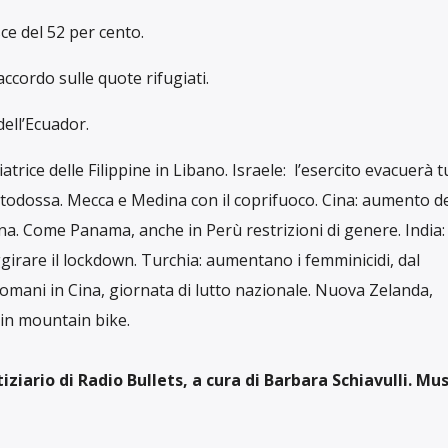
ce del 52 per cento.
ccordo sulle quote rifugiati.
dell’Ecuador.
trice delle Filippine in Libano. Israele: l’esercito evacuerà tu
aortodossa. Mecca e Medina con il coprifuoco. Cina: aumento d
na. Come Panama, anche in Perù restrizioni di genere. India:
girare il lockdown. Turchia: aumentano i femminicidi, dal
omani in Cina, giornata di lutto nazionale. Nuova Zelanda,
 in mountain bike.
iario di Radio Bullets, a cura di Barbara Schiavulli. Mus