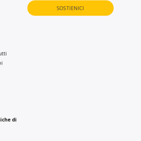
SOSTIENICI
tti
ei
iche di