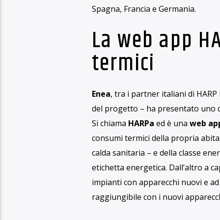
Geopolitica, costo dei combustibili 
delle problematiche legate all’app
problemi, siamo sicuri di sapere co
Ascolta il pod
Che il gas naturale sia prezioso e s
4