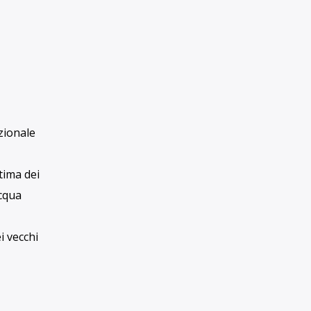
RUBRICHE
i parla
cro
Rubriche
IL GIORNALISMO
INDIPENDENTE
HA BISOGNO
DEL TUO AIUTO
est