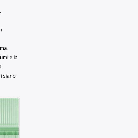
e del
te
Con una tua donazione, anche piccola, ci
re case.
aiuti a raccontare il mondo in maniera
libera, critica e responsabile
i
SOSTIENICI
fossili.