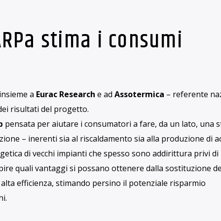
fossili, cambiamenti climatici e transizione ecologica. Tutto c
rovvigionamento e al consumo energetico. Ma al di là dei ma
sa accade tra le mura delle nostre case?
cast
empre più costoso ce ne siamo accorti tutti. Le tensioni nell’