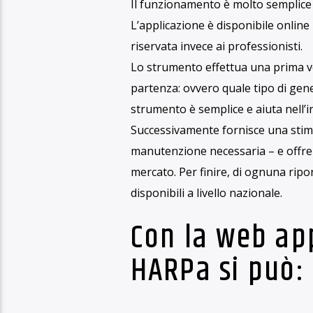
Europa e le conseguenze sull’appr
vecchio continente, stanno avendo r
energetica indispensabile, sia per 
Riscaldamento
energia
È stato calcolato che ben l’80% dei
il riscaldamento
la produzione di acqua calda 
Il nostro portafogli si svuota per 
scaldabagni, in quanto ben l’84% de