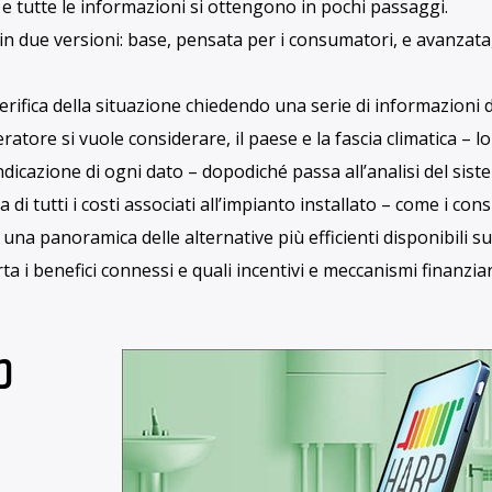
ovvigionamento di metano, che dalla Russia giunge nel cuor
iflessi pesanti sul costo di questa che resta ancora una fon
fare funzionare le nostre fabbriche sia per riscaldare le nost
: il primo consumatore d
 nostri consumi in Europa è dovuto a due fattori:
sanitaria
acquistare l’energia necessaria a fare funzionare caldaie e
gli impianti risulta essere ancora alimentato da combustibili 