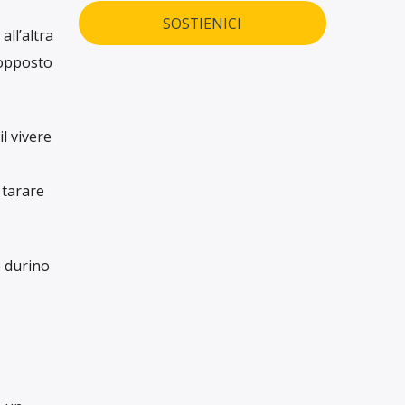
SOSTIENICI
ll’altra
 opposto
il vivere
 tarare
 durino