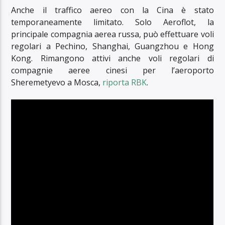
Anche il traffico aereo con la Cina è stato
temporaneamente limitato. Solo Aeroflot, la
principale compagnia aerea russa, può effettuare voli
regolari a Pechino, Shanghai, Guangzhou e Hong
Kong. Rimangono attivi anche voli regolari di
compagnie aeree cinesi per l’aeroporto
Sheremetyevo a Mosca,
riporta RBK
.