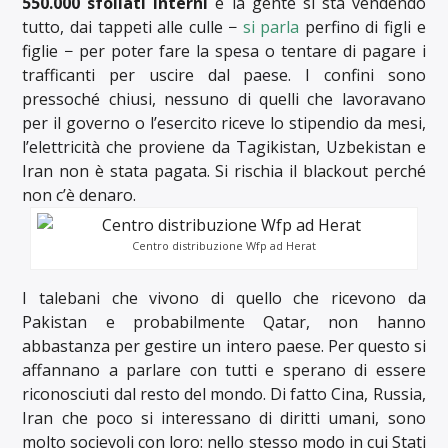
550.000 sfollati interni
e la gente si sta vendendo
tutto, dai tappeti alle culle −
si parla
perfino di figli e
figlie − per poter fare la spesa o tentare di pagare i
trafficanti per uscire dal paese. I confini sono
pressoché chiusi, nessuno di quelli che lavoravano
per il governo o l’esercito riceve lo stipendio da mesi,
l’elettricità che proviene da Tagikistan, Uzbekistan e
Iran non è stata pagata. Si rischia il blackout perché
non c’è denaro.
Centro distribuzione Wfp ad Herat
I talebani che vivono di quello che ricevono da
Pakistan e probabilmente Qatar, non hanno
abbastanza per gestire un intero paese. Per questo si
affannano a parlare con tutti e sperano di essere
riconosciuti dal resto del mondo. Di fatto Cina, Russia,
Iran che poco si interessano di diritti umani, sono
molto socievoli con loro: nello stesso modo in cui Stati