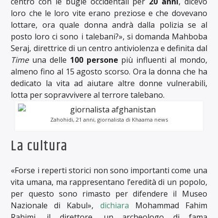
centro con le bugie occidentali per
20 anni
, dicevo
loro che le loro vite erano preziose e che dovevano
lottare, ora quale donna andrà dalla polizia se al
posto loro ci sono i talebani?», si domanda Mahboba
Seraj, direttrice di un centro antiviolenza e definita dal
Time
una delle
100 persone
più influenti al mondo,
almeno fino al 15 agosto scorso. Ora la donna che ha
dedicato la vita ad aiutare altre donne vulnerabili,
lotta per sopravvivere al terrore talebano.
Zahohidi, 21 anni, giornalista di Khaama news
La cultura
«Forse i reperti storici non sono importanti come una
vita umana, ma rappresentano l’eredità di un popolo,
per questo sono rimasto per difendere il Museo
Nazionale di Kabul»,
dichiara
Mohammad Fahim
Rahimi, il direttore, un archeologo di fama