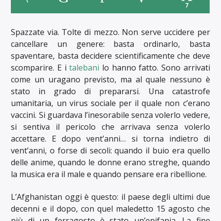
7
Spazzate via. Tolte di mezzo. Non serve uccidere per
cancellare un genere: basta ordinarlo, basta
spaventare, basta decidere scientificamente che deve
scomparire. E i
talebani
lo hanno fatto. Sono arrivati
come un uragano previsto, ma al quale nessuno è
stato in grado di prepararsi. Una catastrofe
umanitaria, un virus sociale per il quale non c’erano
vaccini. Si guardava l’inesorabile senza volerlo vedere,
si sentiva il pericolo che arrivava senza volerlo
accettare. E dopo vent’anni… si torna indietro di
vent’anni, o forse di secoli: quando il buio era quello
delle anime, quando le donne erano streghe, quando
la musica era il male e quando pensare era ribellione.
L’Afghanistan oggi è questo: il paese degli ultimi due
decenni e il dopo, con quel maledetto 15 agosto che
più di un ferragosto è stato un’epifania. La fine