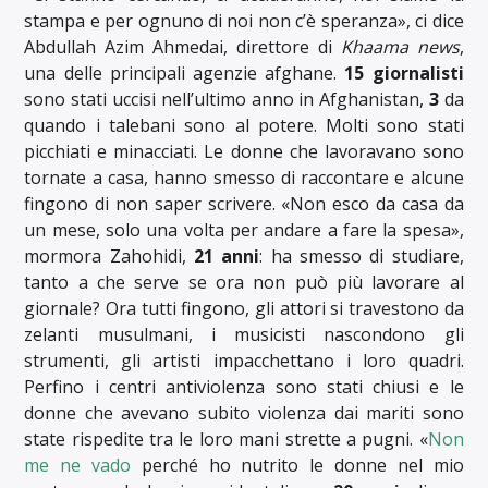
stampa e per ognuno di noi non c’è speranza», ci dice
Abdullah Azim Ahmedai, direttore di
Khaama news
,
una delle principali agenzie afghane.
15 giornalisti
sono stati uccisi nell’ultimo anno in Afghanistan,
3
da
quando i talebani sono al potere. Molti sono stati
picchiati e minacciati. Le donne che lavoravano sono
tornate a casa, hanno smesso di raccontare e alcune
fingono di non saper scrivere. «Non esco da casa da
un mese, solo una volta per andare a fare la spesa»,
mormora Zahohidi,
21 anni
: ha smesso di studiare,
tanto a che serve se ora non può più lavorare al
giornale? Ora tutti fingono, gli attori si travestono da
zelanti musulmani, i musicisti nascondono gli
strumenti, gli artisti impacchettano i loro quadri.
Perfino i centri antiviolenza sono stati chiusi e le
donne che avevano subito violenza dai mariti sono
state rispedite tra le loro mani strette a pugni. «
Non
me ne vado
perché ho nutrito le donne nel mio