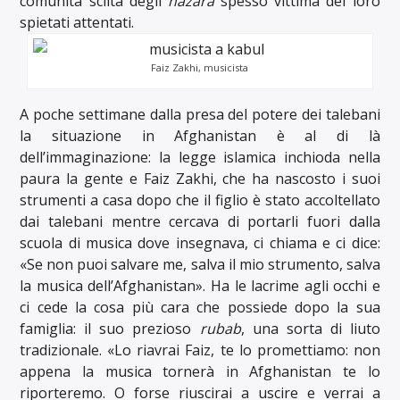
comunità sciita degli
hazara
spesso vittima dei loro
spietati attentati.
Faiz Zakhi, musicista
A poche settimane dalla presa del potere dei talebani
la situazione in Afghanistan è al di là
dell’immaginazione: la legge islamica inchioda nella
paura la gente e Faiz Zakhi, che ha nascosto i suoi
strumenti a casa dopo che il figlio è stato accoltellato
dai talebani mentre cercava di portarli fuori dalla
scuola di musica dove insegnava, ci chiama e ci dice:
«Se non puoi salvare me, salva il mio strumento, salva
la musica dell’Afghanistan». Ha le lacrime agli occhi e
ci cede la cosa più cara che possiede dopo la sua
famiglia: il suo prezioso
rubab
, una sorta di liuto
tradizionale. «Lo riavrai Faiz, te lo promettiamo: non
appena la musica tornerà in Afghanistan te lo
riporteremo. O forse riuscirai a uscire e verrai a