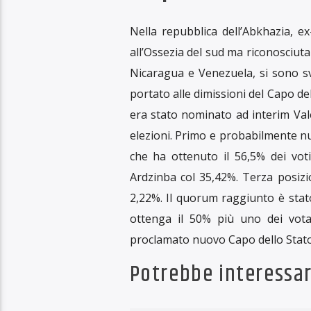
Il presidente del Turkmenistan,
all’utilizzo di alcune piante autoc
turkmeno, già autore di un libro 
elaborato per questo un piano d
Nurmuhammed Amannepesov, che pre
nonni, suffumigi, di esalazioni di
per le infezioni respiratorie. Prop
pratica popolare sull’uso delle pi
battericida (anche se, lo ricord
conferenze tenute in Turkmenista
irrorare le mani con disinfettant
acido ossolinico, efficace nell’infezi