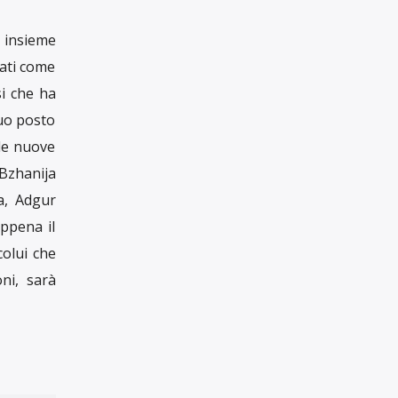
ittadini
ello Stato
stan”, ha
 Salute,
mato dai
nta usata
nza della
, potente
e alcune
oltre ad
a base di