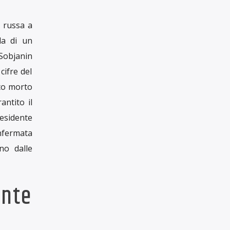
HA BISOGNO
DEL TUO AIUTO
Con una tua donazione, anche piccola, ci
aiuti a raccontare il mondo in maniera
libera, critica e responsabile
SOSTIENICI
nte