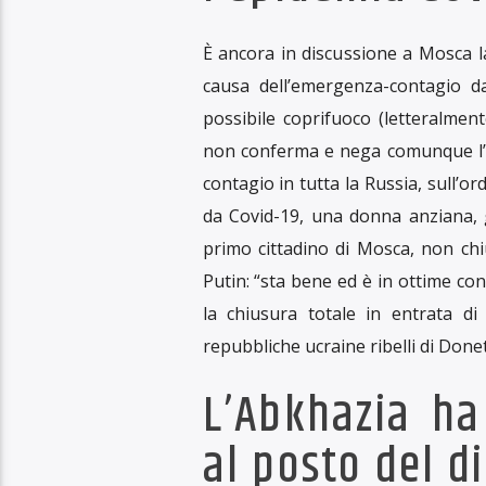
Turkmenistan e coronavirus
Donbass in videoconferenza
Abkhazia, nuovo presidente
Le notizie dalla Russia, a cura di
Le terapie
turkmeno cont