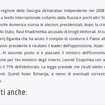
 Gurbanguly Berdymukhammedov ha raccomandato i propri c
tone del Paese per combattere il
Covid-19
. Il vulcanico capo d
sull’argomento intitolato “Le piante curative del Turkmeni
’intervento anti-coronavirus, insieme al ministro della
vede l’uso attraverso aerosol o quelli che venivano chia
 harmala, anche conosciuta come juzarlik o moghil’nik, pia
rio il ministro della Salute ha voluto sottolineare l’importa
ante in medicina. Consigliando inoltre l’uso del pepe rosso
iamo, il Covid-19 non è un batterio ma un virus). Durant
n recentemente nella capitale Ashkhabad, ai convenuti, 
e a base di iodio, è stato spalmato sul naso un unguento 
one batterica delle vie urinarie.