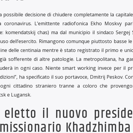
 Giancarlo Castelli su Radio Bullets
 naturali del preside
ro il coronavirus